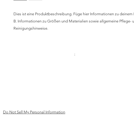
Dies ist eine Produktbeschreibung. Füge hier Informationen zu deinem Pr
B. Informationen zu Größen und Materialien sowie allgemeine Pflege- u
Reinigungshinweise.
Kontakt Telefon:
Anschrift
:
+49 (0)241 413 444 67
Kinderhilfe Kambodscha e.V. Aachen
Bismarck-Straße 69
mail@kk
ev-aachen.de
52066 Aachen
Deutschland
Do Not Sell My Personal Information